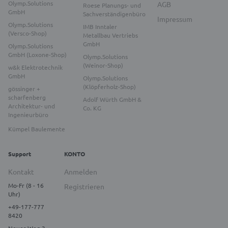
Olymp.Solutions
AGB
Roese Planungs- und
GmbH
Sachverständigenbüro
Impressum
Olymp.Solutions
IMB Inntaler
(Versco-Shop)
Metallbau Vertriebs
GmbH
Olymp.Solutions
GmbH (Loxone-Shop)
Olymp.Solutions
(Weinor-Shop)
w&k Elektrotechnik
GmbH
Olymp.Solutions
(Klöpferholz-Shop)
gössinger +
scharfenberg
Adolf Würth GmbH &
Architektur- und
Co. KG
Ingenieurbüro
Kümpel Baulemente
Support
KONTO
Kontakt
Anmelden
Mo-Fr (8 - 16
Registrieren
Uhr)
+49-177-777
8420
Neuer Weg 3,