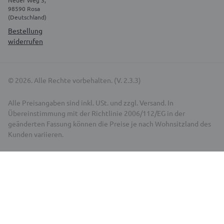
98590 Rosa
(Deutschland)
Bestellung
widerrufen
© 2026. Alle Rechte vorbehalten. (V. 2.3.3)
Alle Preisangaben sind inkl. USt. und zzgl. Versand. In
Übereinstimmung mit der Richtlinie 2006/112/EG in der
geänderten Fassung können die Preise je nach Wohnsitzland des
Kunden variieren.