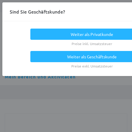
Anmelden
0
DE
Privatkunde
Sind Sie Geschäftskunde?
Heracles.Work
Weiter als Privatkunde
Preise inkl. Umsatzsteuer
Weiter als Geschäftskunde
Alle Kategorien
Preise exkl. Umsatzsteuer
Mein Bereich und Aktivitäten