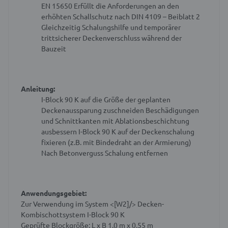
EN 15650
Erfüllt die Anforderungen an den
erhöhten Schallschutz nach DIN 4109 – Beiblatt 2
Gleichzeitig Schalungshilfe und temporärer
trittsicherer Deckenverschluss während der
Bauzeit
Anleitung:
I-Block 90 K auf die Größe der geplanten
Deckenaussparung zuschneiden
Beschädigungen
und Schnittkanten mit Ablationsbeschichtung
ausbessern
I-Block 90 K auf der Deckenschalung
fixieren (z.B. mit Bindedraht an der Armierung)
Nach Betonverguss Schalung entfernen
Anwendungsgebiet:
Zur Verwendung im System <[W2]/> Decken-
Kombischottsystem I-Block 90 K
Geprüfte Blockgröße: L x B 1,0 m x 0,55 m