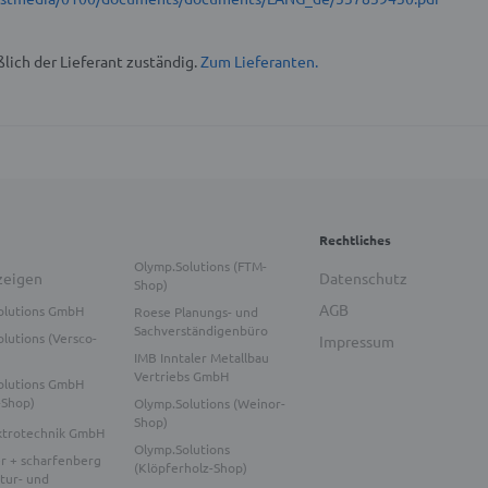
lich der Lieferant zuständig.
Zum Lieferanten.
Rechtliches
Olymp.Solutions (FTM-
zeigen
Datenschutz
Shop)
AGB
olutions GmbH
Roese Planungs- und
Sachverständigenbüro
lutions (Versco-
Impressum
IMB Inntaler Metallbau
Vertriebs GmbH
olutions GmbH
-Shop)
Olymp.Solutions (Weinor-
Shop)
ktrotechnik GmbH
Olymp.Solutions
r + scharfenberg
(Klöpferholz-Shop)
tur- und