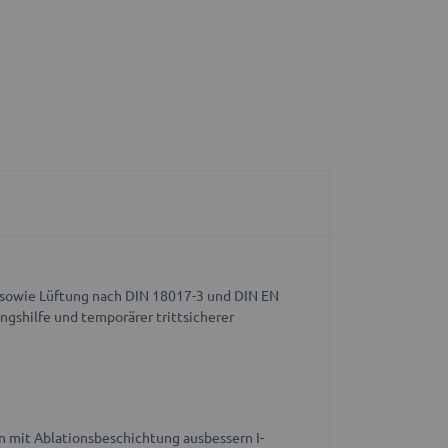
 sowie Lüftung nach DIN 18017-3 und DIN EN
ngshilfe und temporärer trittsicherer
 mit Ablationsbeschichtung ausbessern
I-