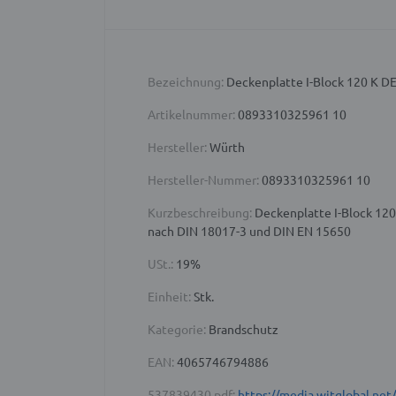
Bezeichnung:
Deckenplatte I-Block 120 K 
Artikelnummer:
0893310325961 10
Hersteller:
Würth
Hersteller-Nummer:
0893310325961 10
Kurzbeschreibung:
Deckenplatte I-Block 120
nach DIN 18017-3 und DIN EN 15650
USt.:
19%
Einheit:
Stk.
Kategorie:
Brandschutz
EAN:
4065746794886
537839430.pdf:
https://media.witglobal.n