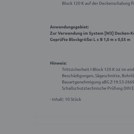
Block 120 K auf der Deckenschalung fi
Anwendungsgebiet:
Zur Verwendung im System [W3] Decken-K
Geprüfte Blockgröße: L x B 1,0 m x 0,55 m
Hinweis:
Trittsicherheit I-Block 120 K ist im 
Beschädigungen, Sägeschnitte, Bohrlö
Bauartgenehmigung aBG Z-19.53-266
Schallschutztechnische Prüfung DIN E
- Inhalt: 10 Stück