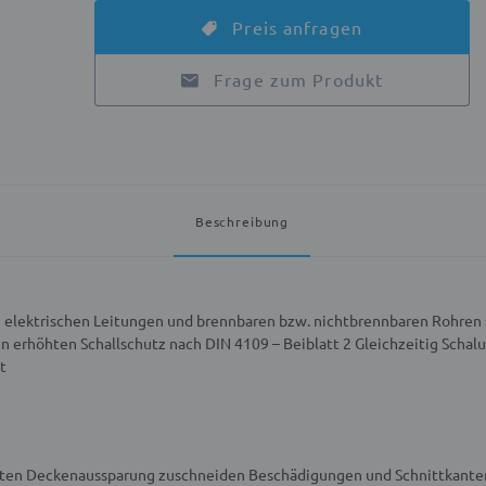
Preis anfragen
Frage zum Produkt
Beschreibung
n elektrischen Leitungen und brennbaren bzw. nichtbrennbaren Rohren
en erhöhten Schallschutz nach DIN 4109 – Beiblatt 2
Gleichzeitig Schalu
t
anten Deckenaussparung zuschneiden
Beschädigungen und Schnittkanten