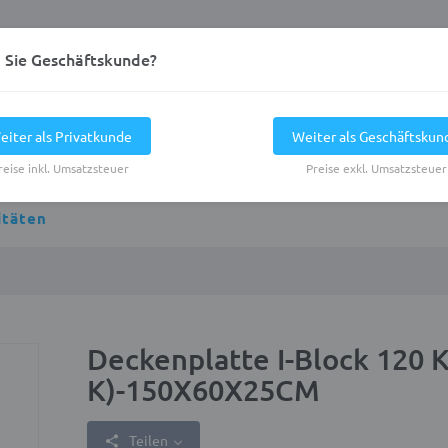
d Sie Geschäftskunde?
eiter als Privatkunde
Weiter als Geschäftskun
reise inkl. Umsatzsteuer
Preise exkl. Umsatzsteuer
itäten
Deckenplatte I-Block 120 
K)-150X60X25CM
Teilen