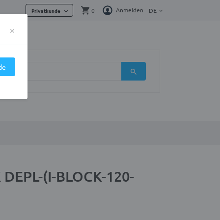
Anmelden
0
DE
Privatkunde
×
de
K DEPL-(I-BLOCK-120-