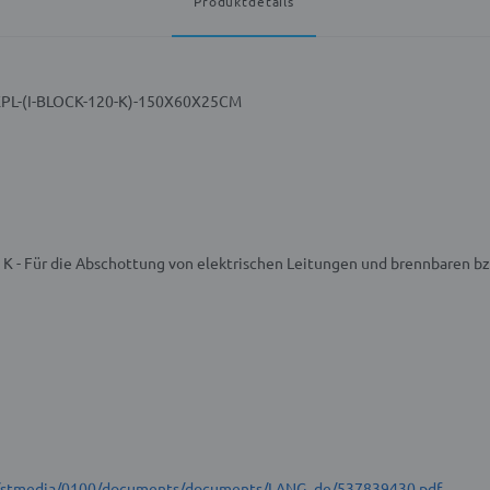
Produktdetails
DEPL-(I-BLOCK-120-K)-150X60X25CM
 K - Für die Abschottung von elektrischen Leitungen und brennbaren b
et/stmedia/0100/documents/documents/LANG_de/537839430.pdf