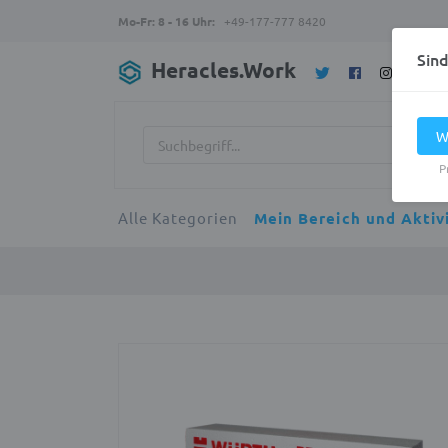
Mo-Fr: 8 - 16 Uhr:
+49-177-777 8420
Sin
Heracles.Work
W
P
Alle Kategorien
Mein Bereich und Aktiv