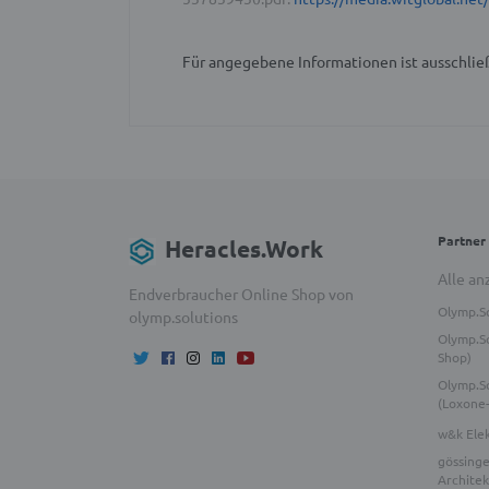
Für angegebene Informationen ist ausschließ
Partner
Heracles.Work
Alle an
Endverbraucher Online Shop von
Olymp.S
olymp.solutions
Olymp.So
Shop)
Olymp.S
(Loxone
w&k Ele
gössinge
Architek