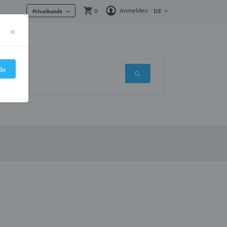
Anmelden
0
DE
Privatkunde
×
de