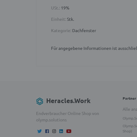
USt.:
19%
Einheit:
Stk.
Kategorie:
Dachfenster
Für angegebene Informationen ist ausschließ
Partner
Heracles.Work
Alle an
Endverbraucher Online Shop von
Olymp.S
olymp.solutions
Olymp.So
Shop)