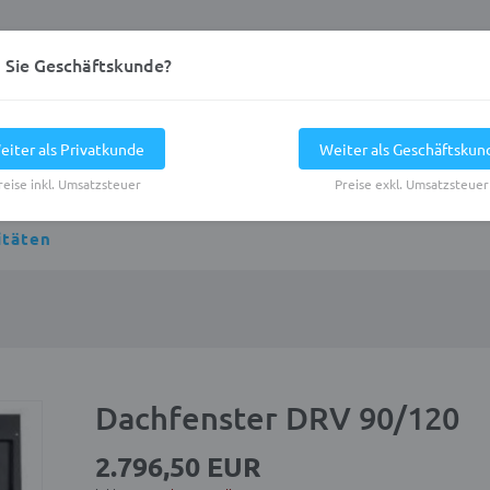
d Sie Geschäftskunde?
eiter als Privatkunde
Weiter als Geschäftskun
reise inkl. Umsatzsteuer
Preise exkl. Umsatzsteuer
itäten
Dachfenster DRV 90/120
2.796,50 EUR