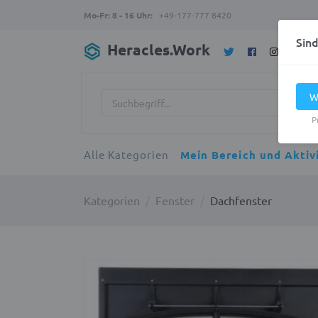
Mo-Fr: 8 - 16 Uhr:
+49-177-777 8420
Sin
Heracles.Work
W
P
Alle Kategorien
Mein Bereich und Aktiv
Kategorien
Fenster
Dachfenster