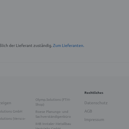
lich der Lieferant zuständig.
Zum Lieferanten.
Rechtliches
Olymp.Solutions (FTM-
zeigen
Datenschutz
Shop)
AGB
olutions GmbH
Roese Planungs- und
Sachverständigenbüro
lutions (Versco-
Impressum
IMB Inntaler Metallbau
Vertriebs GmbH