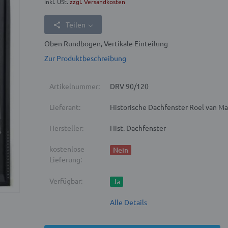
inkl. USt.
zzgl. Versandkosten
Teilen
Oben Rundbogen, Vertikale Einteilung
Zur Produktbeschreibung
Artikelnummer:
DRV 90/120
Lieferant:
Historische Dachfenster Roel van M
Hersteller:
Hist. Dachfenster
kostenlose
Nein
Lieferung:
Verfügbar:
Ja
Alle Details