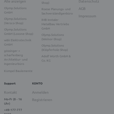
Alle anzeigen
Datenschutz
Shop)
Olymp.Solutions
AGB
Roese Planungs- und
GmbH
Sachverständigenbüro
Impressum
Olymp.Solutions
IMB Inntaler
(Versco-Shop)
Metallbau Vertriebs
GmbH
Olymp.Solutions
GmbH (Loxone-Shop)
Olymp.Solutions
(Weinor-Shop)
w&k Elektrotechnik
GmbH
Olymp.Solutions
(Klöpferholz-Shop)
gössinger +
scharfenberg
Adolf Würth GmbH &
Architektur- und
Co. KG
Ingenieurbüro
Kümpel Baulemente
Support
KONTO
Kontakt
Anmelden
Mo-Fr (8 - 16
Registrieren
Uhr)
+49-177-777
8420