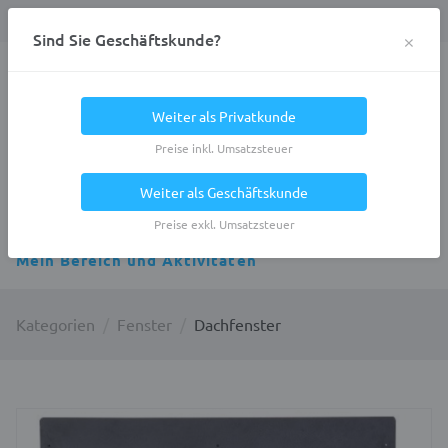
Anmelden
0
DE
Privatkunde
×
Sind Sie Geschäftskunde?
Heracles.Work
Weiter als Privatkunde
Preise inkl. Umsatzsteuer
Weiter als Geschäftskunde
Alle Kategorien
Preise exkl. Umsatzsteuer
Mein Bereich und Aktivitäten
Kategorien
Fenster
Dachfenster