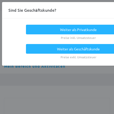
Anmelden
0
DE
Privatkunde
Sind Sie Geschäftskunde?
Heracles.Work
Weiter als Privatkunde
Preise inkl. Umsatzsteuer
Weiter als Geschäftskunde
Alle Kategorien
Preise exkl. Umsatzsteuer
Mein Bereich und Aktivitäten