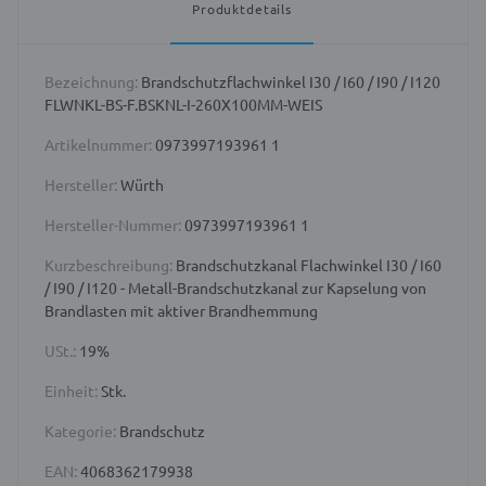
Produktdetails
Bezeichnung:
Brandschutzflachwinkel I30 / I60 / I90 / I120
FLWNKL-BS-F.BSKNL-I-260X100MM-WEIS
Artikelnummer:
0973997193961 1
Hersteller:
Würth
Hersteller-Nummer:
0973997193961 1
Kurzbeschreibung:
Brandschutzkanal Flachwinkel I30 / I60
/ I90 / I120 - Metall-Brandschutzkanal zur Kapselung von
Brandlasten mit aktiver Brandhemmung
USt.:
19%
Einheit:
Stk.
Kategorie:
Brandschutz
EAN:
4068362179938