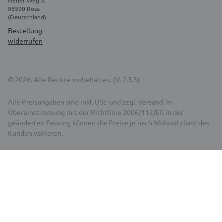
98590 Rosa
(Deutschland)
Bestellung
widerrufen
© 2026. Alle Rechte vorbehalten. (V. 2.3.3)
Alle Preisangaben sind inkl. USt. und zzgl. Versand. In
Übereinstimmung mit der Richtlinie 2006/112/EG in der
geänderten Fassung können die Preise je nach Wohnsitzland des
Kunden variieren.