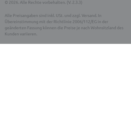
© 2026. Alle Rechte vorbehalten. (V. 2.3.3)
Alle Preisangaben sind inkl. USt. und zzgl. Versand. In
Übereinstimmung mit der Richtlinie 2006/112/EG in der
geänderten Fassung können die Preise je nach Wohnsitzland des
Kunden variieren.