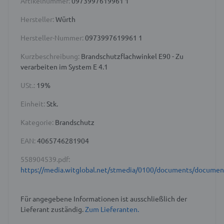
Artikelnummer:
0973997619961 1
Hersteller:
Würth
Hersteller-Nummer:
0973997619961 1
Kurzbeschreibung:
Brandschutzflachwinkel E90 - Zu
verarbeiten im System E 4.1
USt.:
19%
Einheit:
Stk.
Kategorie:
Brandschutz
EAN:
4065746281904
558904539.pdf:
https://media.witglobal.net/stmedia/0100/documents/docume
Für angegebene Informationen ist ausschließlich der
Lieferant zuständig.
Zum Lieferanten.