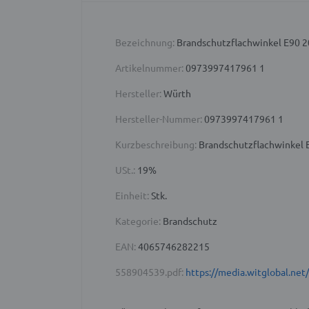
Bezeichnung:
Brandschutzflachwinkel E90 
Artikelnummer:
0973997417961 1
Hersteller:
Würth
Hersteller-Nummer:
0973997417961 1
Kurzbeschreibung:
Brandschutzflachwinkel E
USt.:
19%
Einheit:
Stk.
Kategorie:
Brandschutz
EAN:
4065746282215
558904539.pdf:
https://media.witglobal.n