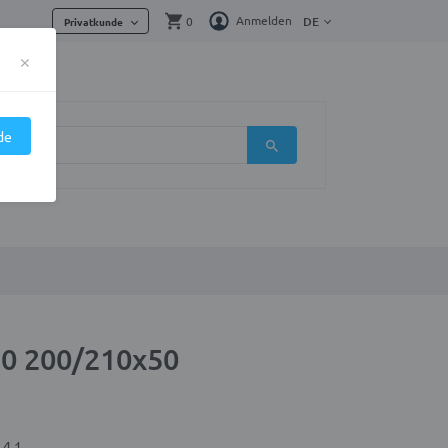
Anmelden
0
DE
Privatkunde
×
de
90 200/210x50
 4.1