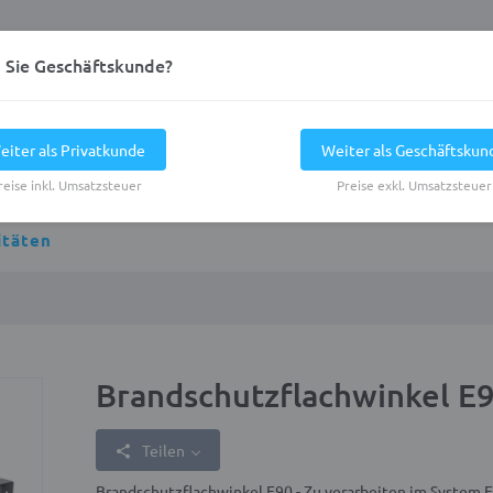
d Sie Geschäftskunde?
eiter als Privatkunde
Weiter als Geschäftskun
reise inkl. Umsatzsteuer
Preise exkl. Umsatzsteuer
itäten
Brandschutzflachwinkel E
Teilen
Brandschutzflachwinkel E90 - Zu verarbeiten im System E