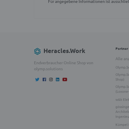
Für angegebene Informationen ist ausschließ
Partner
Heracles.Work
Alle an
Endverbraucher Online Shop von
Olymp.S
olymp.solutions
Olymp.So
Shop)
Olymp.S
(Loxone
w&k Ele
gössinge
Architek
Ingenie
Kümpel 