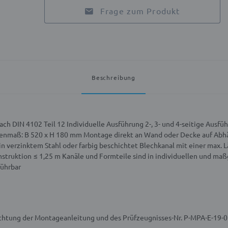
Frage zum Produkt
Beschreibung
nach DIN 4102 Teil 12
Individuelle Ausführung 2-, 3- und 4-seitige Ausf
enmaß: B 520 x H 180 mm
Montage direkt an Wand oder Decke auf Abh
in verzinktem Stahl oder farbig beschichtet
Blechkanal mit einer max. L
nstruktion ≤ 1,25 m
Kanäle und Formteile sind in individuellen und m
ührbar
achtung der Montageanleitung und des Prüfzeugnisses-Nr. P-MPA-E-19-