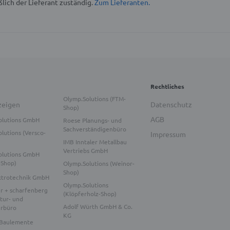
lich der Lieferant zuständig.
Zum Lieferanten.
Rechtliches
Olymp.Solutions (FTM-
zeigen
Datenschutz
Shop)
AGB
olutions GmbH
Roese Planungs- und
Sachverständigenbüro
lutions (Versco-
Impressum
IMB Inntaler Metallbau
Vertriebs GmbH
olutions GmbH
-Shop)
Olymp.Solutions (Weinor-
Shop)
ktrotechnik GmbH
Olymp.Solutions
r + scharfenberg
(Klöpferholz-Shop)
tur- und
Adolf Würth GmbH & Co.
urbüro
KG
Baulemente