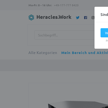
Mo-Fr: 8 - 16 Uhr:
+49-177-777 8420
Sin
Heracles.Work
W
P
Alle Kategorien
Mein Bereich und Aktiv