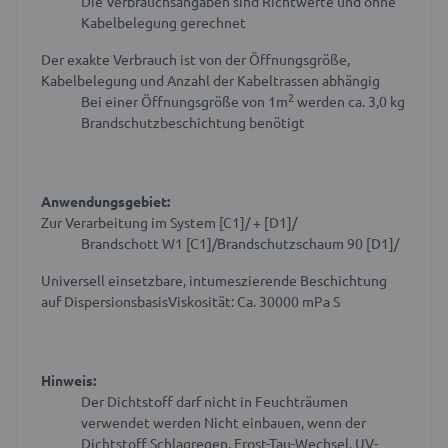
Die Verbrauchsangaben sind Richtwerte und ohne
Kabelbelegung gerechnet
Der exakte Verbrauch ist von der Öffnungsgröße,
Kabelbelegung und Anzahl der Kabeltrassen abhängig
2
Bei einer Öffnungsgröße von 1m
werden ca. 3,0 kg
Brandschutzbeschichtung benötigt
Anwendungsgebiet:
Zur Verarbeitung im System
[C1]/
+
[D1]/
Brandschott W1
[C1]/
Brandschutzschaum 90
[D1]/
Universell einsetzbare, intumeszierende Beschichtung
auf DispersionsbasisViskosität: Ca. 30000 mPa S
Hinweis:
Der Dichtstoff darf nicht in Feuchträumen
verwendet werden
Nicht einbauen, wenn der
Dichtstoff Schlagregen, Frost-Tau-Wechsel, UV-