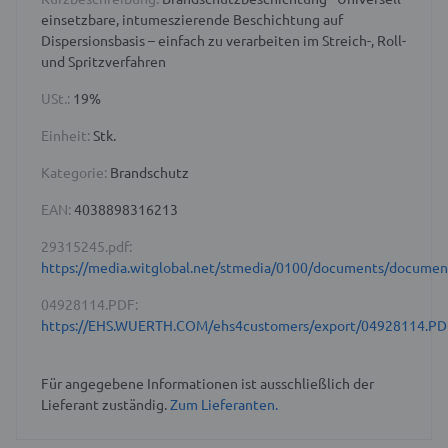
einsetzbare, intumeszierende Beschichtung auf
Dispersionsbasis – einfach zu verarbeiten im Streich-, Roll-
und Spritzverfahren
USt.:
19%
Einheit:
Stk.
Kategorie:
Brandschutz
EAN:
4038898316213
29315245.pdf:
https://media.witglobal.net/stmedia/0100/documents/docume
04928114.PDF:
https://EHS.WUERTH.COM/ehs4customers/export/04928114.PD
Für angegebene Informationen ist ausschließlich der
Lieferant zuständig.
Zum Lieferanten.