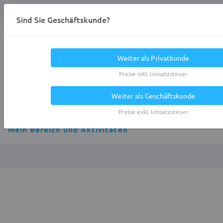
Anmelden
0
DE
Privatkunde
Sind Sie Geschäftskunde?
Heracles.Work
Weiter als Privatkunde
Preise inkl. Umsatzsteuer
Weiter als Geschäftskunde
Alle Kategorien
Preise exkl. Umsatzsteuer
Mein Bereich und Aktivitäten