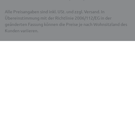
Alle Preisangaben sind inkl. USt. und zzgl. Versand. In
Übereinstimmung mit der Richtlinie 2006/112/EG in der
geänderten Fassung können die Preise je nach Wohnsitzland des
Kunden variieren.