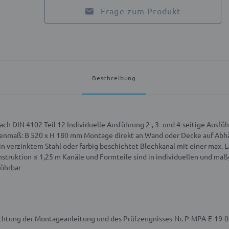
Frage zum Produkt
Beschreibung
nach DIN 4102 Teil 12
Individuelle Ausführung 2-, 3- und 4-seitige Ausf
enmaß: B 520 x H 180 mm
Montage direkt an Wand oder Decke auf Abh
in verzinktem Stahl oder farbig beschichtet
Blechkanal mit einer max. L
nstruktion ≤ 1,25 m
Kanäle und Formteile sind in individuellen und m
ührbar
achtung der Montageanleitung und des Prüfzeugnisses-Nr. P-MPA-E-19-