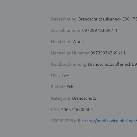
Bezeichnung:
Brandschutzaußeneck E90 17
Artikelnummer:
0973997636961 1
Hersteller:
Würth
Hersteller-Nummer:
0973997636961 1
Kurzbeschreibung:
Brandschutzaußeneck E90 
USt.:
19%
Einheit:
Stk.
Kategorie:
Brandschutz
EAN:
4065746308502
558904538.pdf:
https://media.witglobal.n