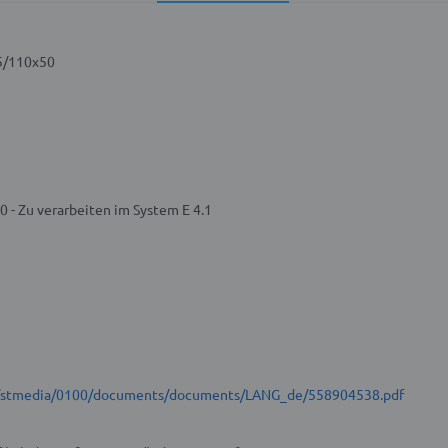
5/110x50
- Zu verarbeiten im System E 4.1
et/stmedia/0100/documents/documents/LANG_de/558904538.pdf