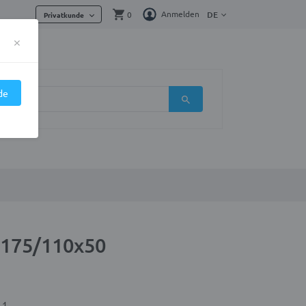
Anmelden
0
DE
Privatkunde
×
de
 175/110x50
.1