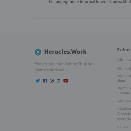
Für angegebene Informationen ist ausschließ
Partner
Heracles.Work
Alle an
Endverbraucher Online Shop von
Olymp.S
olymp.solutions
Olymp.So
Shop)
Olymp.S
(Loxone
w&k Ele
gössinge
Architek
Ingenie
Kümpel 