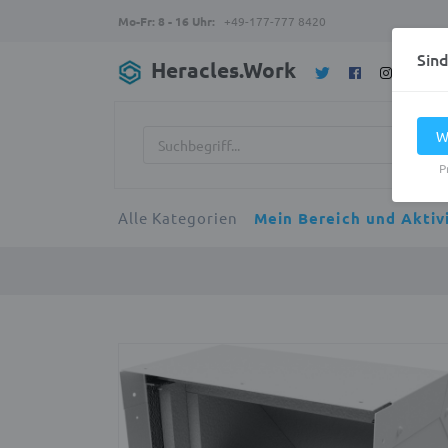
Mo-Fr: 8 - 16 Uhr:
+49-177-777 8420
Sin
Heracles.Work
W
P
Alle Kategorien
Mein Bereich und Aktiv