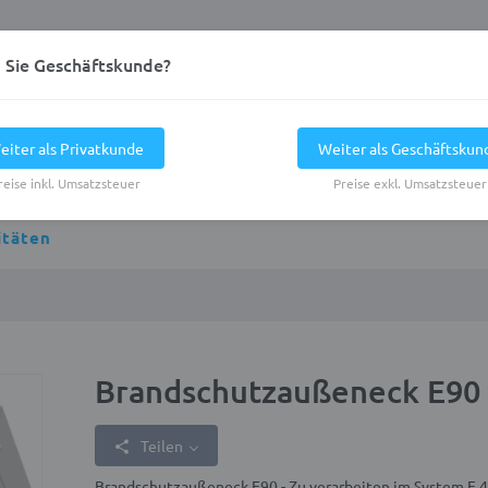
d Sie Geschäftskunde?
eiter als Privatkunde
Weiter als Geschäftskun
reise inkl. Umsatzsteuer
Preise exkl. Umsatzsteuer
itäten
Brandschutzaußeneck E90
Teilen
Brandschutzaußeneck E90 - Zu verarbeiten im System E 4