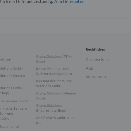
lich der Lieferant zuständig.
Zum Lieferanten.
Rechtliches
Olymp.Solutions (FTM-
zeigen
Datenschutz
Shop)
AGB
olutions GmbH
Roese Planungs- und
Sachverständigenbüro
lutions (Versco-
Impressum
IMB Inntaler Metallbau
Vertriebs GmbH
olutions GmbH
-Shop)
Olymp.Solutions (Weinor-
Shop)
ktrotechnik GmbH
Olymp.Solutions
r + scharfenberg
(Klöpferholz-Shop)
tur- und
Adolf Würth GmbH & Co.
urbüro
KG
Baulemente