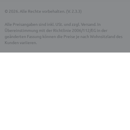
© 2026. Alle Rechte vorbehalten. (V. 2.3.3)
Alle Preisangaben sind inkl. USt. und zzgl. Versand. In
Übereinstimmung mit der Richtlinie 2006/112/EG in der
geänderten Fassung können die Preise je nach Wohnsitzland des
Kunden variieren.