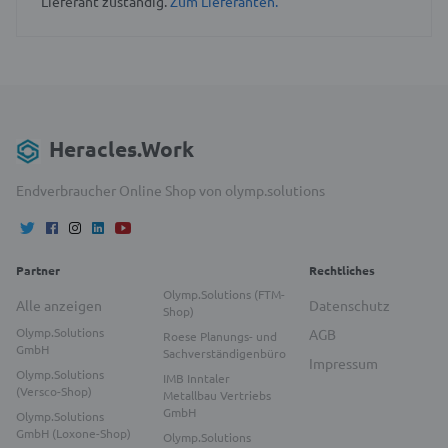
Lieferant zuständig.
Zum Lieferanten.
Heracles.Work
Endverbraucher Online Shop von olymp.solutions
Partner
Rechtliches
Olymp.Solutions (FTM-
Alle anzeigen
Datenschutz
Shop)
Olymp.Solutions
AGB
Roese Planungs- und
GmbH
Sachverständigenbüro
Impressum
Olymp.Solutions
IMB Inntaler
(Versco-Shop)
Metallbau Vertriebs
GmbH
Olymp.Solutions
GmbH (Loxone-Shop)
Olymp.Solutions