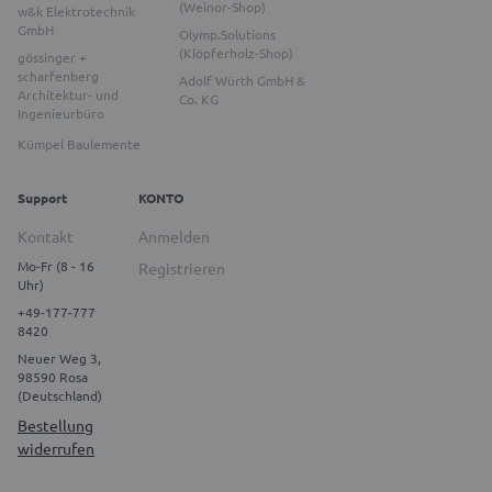
(Weinor-Shop)
w&k Elektrotechnik
GmbH
Olymp.Solutions
(Klöpferholz-Shop)
gössinger +
scharfenberg
Adolf Würth GmbH &
Architektur- und
Co. KG
Ingenieurbüro
Kümpel Baulemente
Support
KONTO
Kontakt
Anmelden
Mo-Fr (8 - 16
Registrieren
Uhr)
+49-177-777
8420
Neuer Weg 3,
98590 Rosa
(Deutschland)
Bestellung
widerrufen