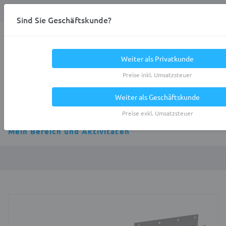
Anmelden
0
DE
Privatkunde
Sind Sie Geschäftskunde?
Heracles.Work
Weiter als Privatkunde
Preise inkl. Umsatzsteuer
Weiter als Geschäftskunde
Alle Kategorien
Preise exkl. Umsatzsteuer
Mein Bereich und Aktivitäten