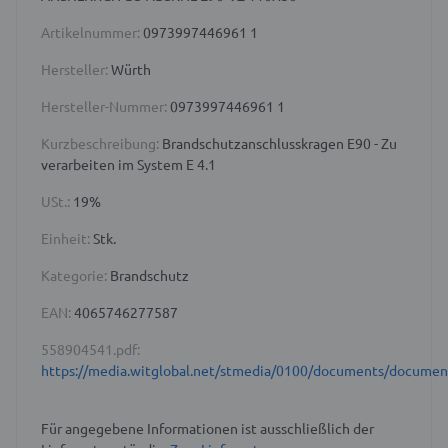
Artikelnummer:
0973997446961 1
Hersteller:
Würth
Hersteller-Nummer:
0973997446961 1
Kurzbeschreibung:
Brandschutzanschlusskragen E90 - Zu
verarbeiten im System E 4.1
USt.:
19%
Einheit:
Stk.
Kategorie:
Brandschutz
EAN:
4065746277587
558904541.pdf:
https://media.witglobal.net/stmedia/0100/documents/docume
Für angegebene Informationen ist ausschließlich der