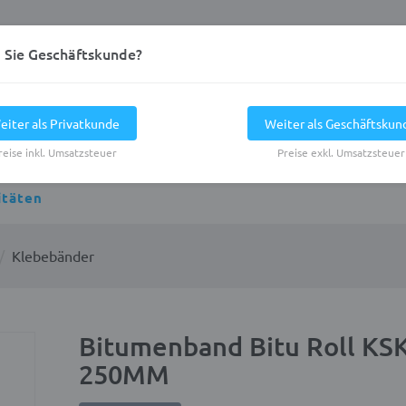
d Sie Geschäftskunde?
eiter als Privatkunde
Weiter als Geschäftskun
reise inkl. Umsatzsteuer
Preise exkl. Umsatzsteuer
itäten
Klebebänder
Bitumenband Bitu Roll KS
250MM