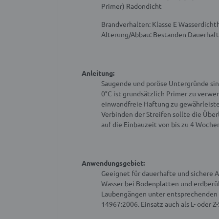
Primer)
Radondicht
Brandverhalten: Klasse E
Wasserdichth
Alterung/Abbau: Bestanden
Dauerhaft
Anleitung:
Saugende und poröse Untergründe sind
0°C ist grundsätzlich Primer zu verwe
einwandfreie Haftung zu gewährleist
Verbinden der Streifen sollte die Üb
auf die Einbauzeit von bis zu 4 Woche
Anwendungsgebiet:
Geeignet für dauerhafte und sichere
Wasser bei Bodenplatten und erdber
Laubengängen unter entsprechenden 
14967:2006. Einsatz auch als L- oder Z-