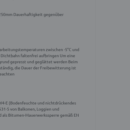
250mm
Dauerhaftigkeit gegenüber
erarbeitungstemperaturen zwischen -5°C und
Dichtbahn faltenfrei aufbringen
Um eine
grund gepresst und geglättet werden
Beim
tändig, die Dauer der Freibewitterung ist
beachten
e W4-E (Bodenfeuchte und nichtdrückendes
31-5 von Balkonen, Loggien und
d als Bitumen-Mauerwerkssperre gemäß EN