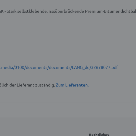
K - Stark selbstklebende, rissüberbrückende Premium-Bitumendichtba
t/stmedia/0100/documents/documents/LANG_de/32678077.pdf
lich der Lieferant zuständig.
Zum Lieferanten.
Rechtliches