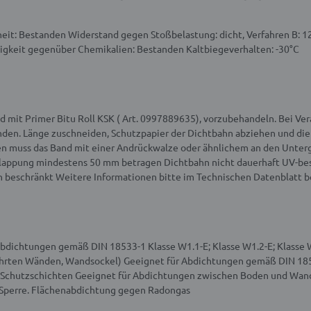
eit: Bestanden
Widerstand gegen Stoßbelastung: dicht, Verfahren B:
1
igkeit gegenüber Chemikalien: Bestanden
Kaltbiegeverhalten:
-30°C
 mit Primer Bitu Roll KSK ( Art. 0997889635), vorzubehandeln. Bei V
nden.
Länge zuschneiden, Schutzpapier der Dichtbahn abziehen und die 
en muss das Band mit einer Andrückwalze oder ähnlichem an den Unter
erlappung mindestens 50 mm betragen
Dichtbahn nicht dauerhaft UV-bes
n beschränkt
Weitere Informationen bitte im Technischen Datenblatt 
 Abdichtungen gemäß DIN 18533-1 Klasse W1.1-E; Klasse W1.2-E; Klass
ührten Wänden, Wandsockel)
Geeignet für Abdichtungen gemäß DIN 185
Schutzschichten
Geeignet für Abdichtungen zwischen Boden und Wan
Sperre.
Flächenabdichtung gegen Radongas