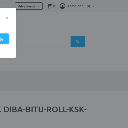
Anmelden
0
DE
Privatkunde
×
de
K DIBA-BITU-ROLL-KSK-