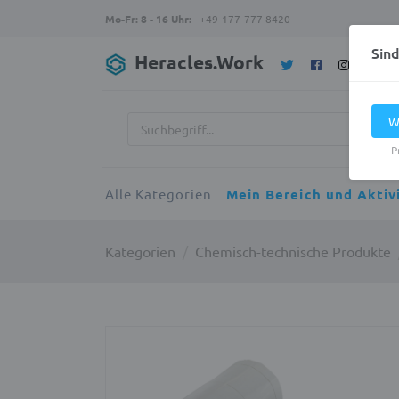
Mo-Fr: 8 - 16 Uhr:
+49-177-777 8420
Sin
Heracles.Work
W
P
Alle Kategorien
Mein Bereich und Aktiv
Kategorien
Chemisch-technische Produkte