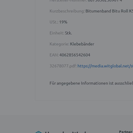
Kurzbeschreibung:
Bitumenband Bitu Roll KS
USt.:
19%
Einheit:
Stk.
Kategorie:
Klebebänder
EAN:
4062856542604
32678077.pdf:
https://media.witglobal.ne
Für angegebene Informationen ist ausschließ
Partner