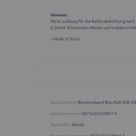
Hinweis:
Nicht zulässig für die Kellerabdichtung na
E (nicht drückendes Wasser auf erdüberschü
- Inhalt: 4 Stück
Bezeichnung:
Bitumenband Bitu Roll KSK 
Artikelnummer:
0875636250961 4
Hersteller:
Würth
Hersteller-Nummer:
0875636250961 4