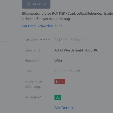
Teilen
Bitumenband Bitu Roll KSK - Stark selbstklebende, ris
sicheren Bauwerksabdichtung
Zur Produktbeschreibung
Artikelnummer:
0875636250961 4
Lieferant:
Adolf Würth GmbH & Co. KG
Hersteller:
Würth
EAN:
4062856542604
kostenlose
Nein
Lieferung:
Verfügbar:
Ja
Alle Details