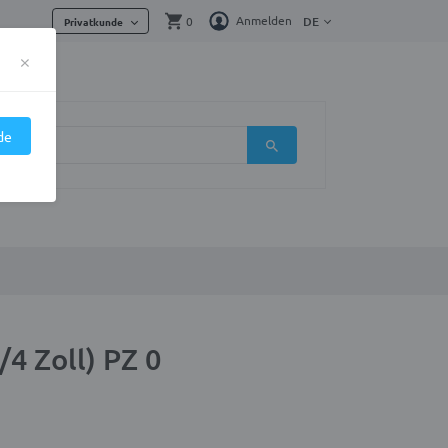
Anmelden
0
DE
Privatkunde
×
de
/4 Zoll) PZ 0