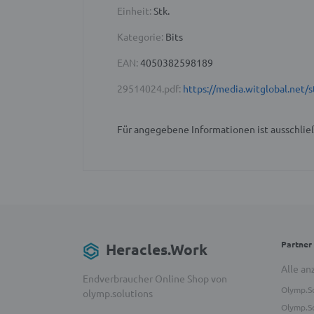
Einheit:
Stk.
Kategorie:
Bits
EAN:
4050382598189
29514024.pdf:
https://media.witglobal.ne
Für angegebene Informationen ist ausschließ
Partner
Heracles.Work
Alle an
Endverbraucher Online Shop von
Olymp.S
olymp.solutions
Olymp.So