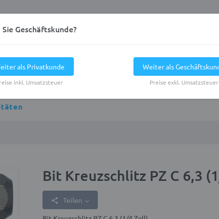
d Sie Geschäftskunde?
eiter als Privatkunde
Weiter als Geschäftskun
reise inkl. Umsatzsteuer
Preise exkl. Umsatzsteuer
itäten
Bit Kreuzschlitz PZ C 6,3 (1
Teilen
Bit Kreuzschlitz PZ C 6,3 (1/4 Zoll)