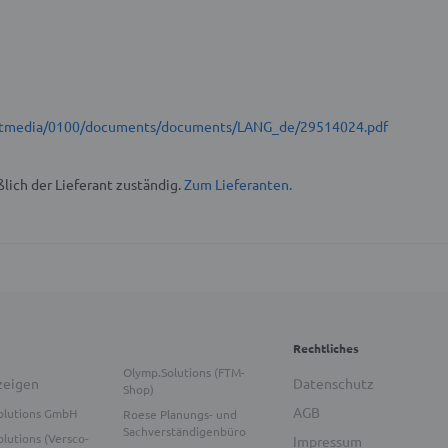
t/stmedia/0100/documents/documents/LANG_de/29514024.pdf
lich der Lieferant zuständig.
Zum Lieferanten.
Rechtliches
Olymp.Solutions (FTM-
zeigen
Datenschutz
Shop)
AGB
olutions GmbH
Roese Planungs- und
Sachverständigenbüro
lutions (Versco-
Impressum