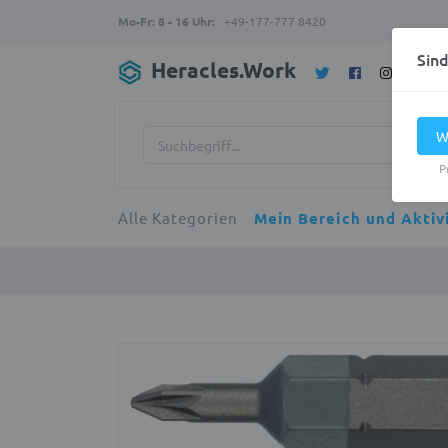
Mo-Fr: 8 - 16 Uhr:
+49-177-777 8420
Sin
Heracles.Work
W
P
Alle Kategorien
Mein Bereich und Aktiv