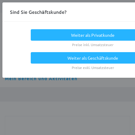
Anmelden
0
DE
Privatkunde
Sind Sie Geschäftskunde?
Heracles.Work
Weiter als Privatkunde
Preise inkl. Umsatzsteuer
Weiter als Geschäftskunde
Alle Kategorien
Preise exkl. Umsatzsteuer
Mein Bereich und Aktivitäten