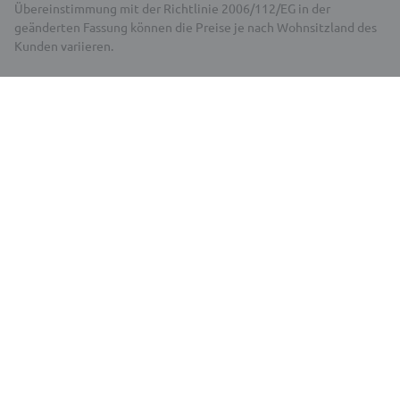
Übereinstimmung mit der Richtlinie 2006/112/EG in der
geänderten Fassung können die Preise je nach Wohnsitzland des
Kunden variieren.