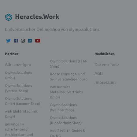
Heracles.Work
Endverbraucher Online Shop von olymp.solutions
Partner
Rechtliches
Olymp.Solutions (FTM-
Alle anzeigen
Datenschutz
Shop)
Olymp.Solutions
AGB
Roese Planungs- und
GmbH
Sachverständigenbüro
Impressum
Olymp.Solutions
IMB Inntaler
(Versco-Shop)
Metallbau Vertriebs
GmbH
Olymp.Solutions
GmbH (Loxone-Shop)
Olymp.Solutions
(Weinor-Shop)
w&k Elektrotechnik
GmbH
Olymp.Solutions
(Klöpferholz-Shop)
gössinger +
scharfenberg
Adolf Würth GmbH &
Architektur- und
Co. KG