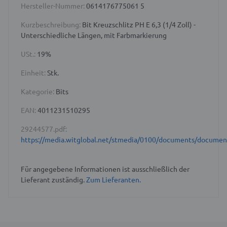
Hersteller-Nummer:
0614176775061 5
Kurzbeschreibung:
Bit Kreuzschlitz PH E 6,3 (1/4 Zoll) -
Unterschiedliche Längen, mit Farbmarkierung
USt.:
19%
Einheit:
Stk.
Kategorie:
Bits
EAN:
4011231510295
29244577.pdf:
https://media.witglobal.net/stmedia/0100/documents/docume
Für angegebene Informationen ist ausschließlich der
Lieferant zuständig.
Zum Lieferanten.