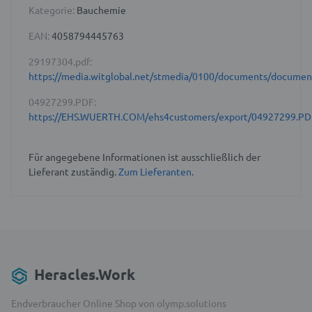
Kategorie:
Bauchemie
EAN:
4058794445763
29197304.pdf:
https://media.witglobal.net/stmedia/0100/documents/docume
04927299.PDF:
https://EHS.WUERTH.COM/ehs4customers/export/04927299.PD
Für angegebene Informationen ist ausschließlich der
Lieferant zuständig.
Zum Lieferanten.
Heracles.Work
Endverbraucher Online Shop von olymp.solutions