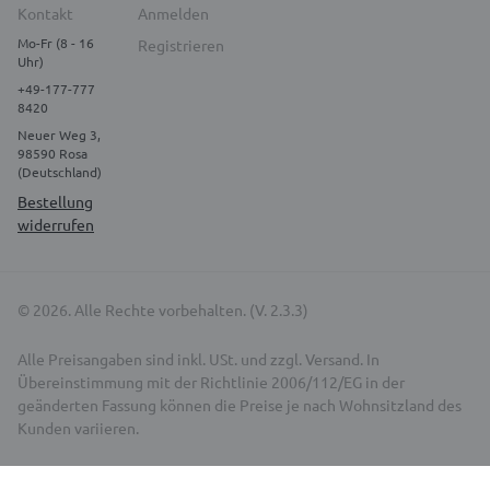
Kontakt
Anmelden
Mo-Fr (8 - 16
Registrieren
Uhr)
+49-177-777
8420
Neuer Weg 3,
98590 Rosa
(Deutschland)
Bestellung
widerrufen
© 2026. Alle Rechte vorbehalten. (V. 2.3.3)
Alle Preisangaben sind inkl. USt. und zzgl. Versand. In
Übereinstimmung mit der Richtlinie 2006/112/EG in der
geänderten Fassung können die Preise je nach Wohnsitzland des
Kunden variieren.