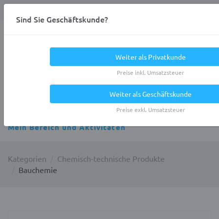
Anmelden
0
DE
Privatkunde
Sind Sie Geschäftskunde?
Heracles.Work
Weiter als Privatkunde
Preise inkl. Umsatzsteuer
Weiter als Geschäftskunde
Alle Kategorien
Preise exkl. Umsatzsteuer
Mein Bereich und Aktivitäten
Kategorien
Chemisch-technische Produkte
Bauchemie