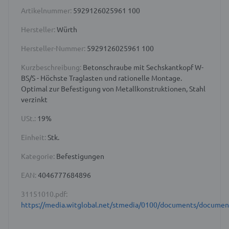
Artikelnummer:
5929126025961 100
Hersteller:
Würth
Hersteller-Nummer:
5929126025961 100
Kurzbeschreibung:
Betonschraube mit Sechskantkopf W-
BS/S - Höchste Traglasten und rationelle Montage.
Optimal zur Befestigung von Metallkonstruktionen, Stahl
verzinkt
USt.:
19%
Einheit:
Stk.
Kategorie:
Befestigungen
EAN:
4046777684896
31151010.pdf:
https://media.witglobal.net/stmedia/0100/documents/docume