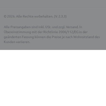
© 2026. Alle Rechte vorbehalten. (V. 2.3.3)
Alle Preisangaben sind inkl. USt. und zzgl. Versand. In
Übereinstimmung mit der Richtlinie 2006/112/EG in der
geänderten Fassung können die Preise je nach Wohnsitzland des
Kunden variieren.