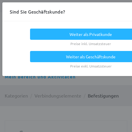
Anmelden
0
DE
Privatkunde
Sind Sie Geschäftskunde?
Heracles.Work
Weiter als Privatkunde
Preise inkl. Umsatzsteuer
Weiter als Geschäftskunde
Alle Kategorien
Preise exkl. Umsatzsteuer
Mein Bereich und Aktivitäten
Kategorien
Verbindungselemente
Befestigungen