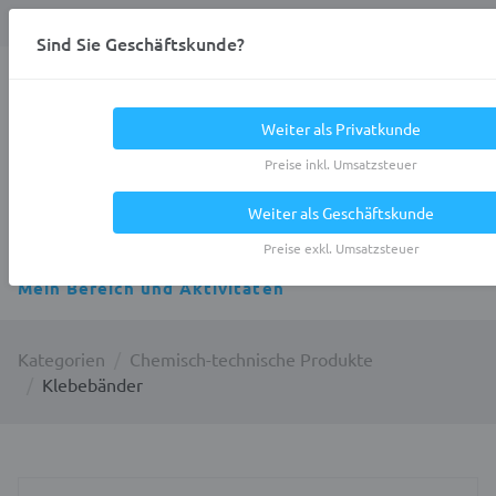
Anmelden
0
DE
Privatkunde
Sind Sie Geschäftskunde?
Heracles.Work
Weiter als Privatkunde
Preise inkl. Umsatzsteuer
Weiter als Geschäftskunde
Alle Kategorien
Preise exkl. Umsatzsteuer
Mein Bereich und Aktivitäten
Kategorien
Chemisch-technische Produkte
Klebebänder