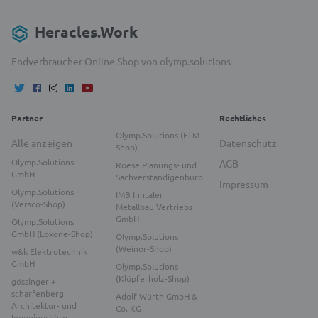
Heracles.Work
Endverbraucher Online Shop von olymp.solutions
Partner
Rechtliches
Olymp.Solutions (FTM-
Alle anzeigen
Datenschutz
Shop)
Olymp.Solutions
AGB
Roese Planungs- und
GmbH
Sachverständigenbüro
Impressum
Olymp.Solutions
IMB Inntaler
(Versco-Shop)
Metallbau Vertriebs
GmbH
Olymp.Solutions
GmbH (Loxone-Shop)
Olymp.Solutions
(Weinor-Shop)
w&k Elektrotechnik
GmbH
Olymp.Solutions
(Klöpferholz-Shop)
gössinger +
scharfenberg
Adolf Würth GmbH &
Architektur- und
Co. KG
Ingenieurbüro