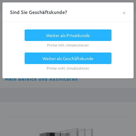
Anmelden
0
DE
Privatkunde
×
Sind Sie Geschäftskunde?
Heracles.Work
Weiter als Privatkunde
Preise inkl. Umsatzsteuer
Weiter als Geschäftskunde
Alle Kategorien
Preise exkl. Umsatzsteuer
Mein Bereich und Aktivitäten