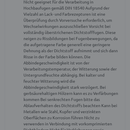
Nicht geeignet für die Verarbeitung in
Hochbaufugen gemäß DIN 18540
Aufgrund der
Vielzahl an Lack- und Farbrezepturen ist eine
Überprüfung durch Vorversuche erforderlich, um
Wechselwirkungen auszuschließen
Vorsicht bei
vollständig überstrichenen Dichtstofffugen. Diese
neigen zu Rissbildungen bei Fugenbewegungen, da
die aufgetragene Farbe generell eine geringere
Dehnung als der Dichtstoff aufnimmt und sich dann
Risse in der Farbe bilden können.
Die
Abbindegeschwindigkeit ist von der
Verarbeitungstemperatur, der Witterung sowie der
Untergrundfeuchte abhängig. Bei kalter und
feuchter Witterung wird die
Abbindegeschwindigkeit stark verzögert.
Bei
gerbsäurehaltigen Hölzern kann es zu Verfärbungen
kommen
Bei senkrechten Fugen bitte das
Ablaufverhalten des Dichtstoffs beachten
Kann bei
Metallen wie Stahl, Kupfer und verzinkten
Oberflächen zu Korrosion führen
Nicht zu
verwenden in Verbindung mit vorkomprimierten
Dichtbändern
Nicht für Verklebungen sowie