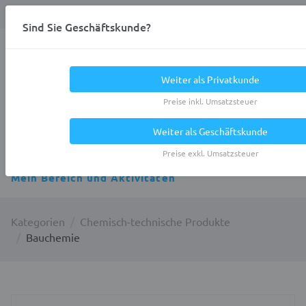
Anmelden
0
DE
Privatkunde
Sind Sie Geschäftskunde?
Heracles.Work
Weiter als Privatkunde
Preise inkl. Umsatzsteuer
Weiter als Geschäftskunde
Alle Kategorien
Preise exkl. Umsatzsteuer
Mein Bereich und Aktivitäten
Kategorien
Chemisch-technische Produkte
Bauchemie