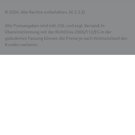
© 2026. Alle Rechte vorbehalten. (V. 2.3.3)
Alle Preisangaben sind inkl. USt. und zzgl. Versand. In
Übereinstimmung mit der Richtlinie 2006/112/EG in der
geänderten Fassung können die Preise je nach Wohnsitzland des
Kunden variieren.