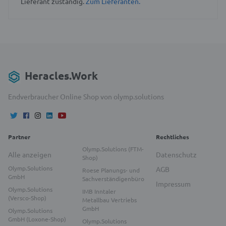
Lieferant zuständig.
Zum Lieferanten.
Heracles.Work
Endverbraucher Online Shop von olymp.solutions
Partner
Rechtliches
Olymp.Solutions (FTM-
Alle anzeigen
Datenschutz
Shop)
Olymp.Solutions
AGB
Roese Planungs- und
GmbH
Sachverständigenbüro
Impressum
Olymp.Solutions
IMB Inntaler
(Versco-Shop)
Metallbau Vertriebs
GmbH
Olymp.Solutions
GmbH (Loxone-Shop)
Olymp.Solutions