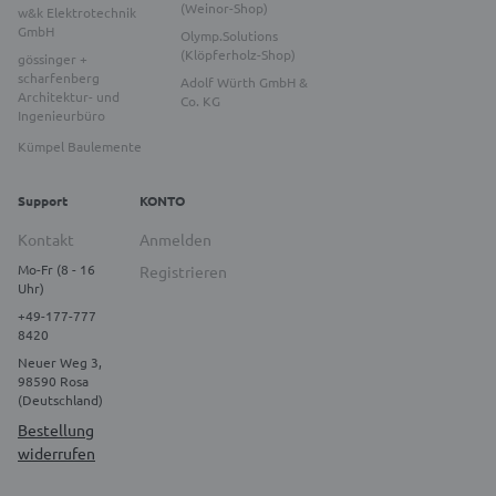
(Weinor-Shop)
w&k Elektrotechnik
GmbH
Olymp.Solutions
(Klöpferholz-Shop)
gössinger +
scharfenberg
Adolf Würth GmbH &
Architektur- und
Co. KG
Ingenieurbüro
Kümpel Baulemente
Support
KONTO
Kontakt
Anmelden
Mo-Fr (8 - 16
Registrieren
Uhr)
+49-177-777
8420
Neuer Weg 3,
98590 Rosa
(Deutschland)
Bestellung
widerrufen