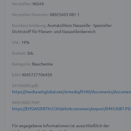
Hersteller:
Würth
Hersteller-Nummer:
08925603 081 1
Kurzbeschreibung:
Acetatsilikon Nasszelle - Spezieller
Dichtstoff für Fliesen- und Nasszellenbereich
USt.:
19%
Einheit:
Stk.
Kategorie:
Bauchemie
EAN:
4045727706459
29196000.pdf:
https://media.witglobal.net/stmedia/0100/documents/docume
04953087.PDF:
https://EHS.WUERTH.COM/ehs4customers/export/04953087.PD
Für angegebene Informationen ist ausschließlich der