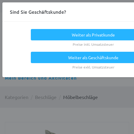
Anmelden
0
DE
Privatkunde
Sind Sie Geschäftskunde?
Heracles.Work
Weiter als Privatkunde
Preise inkl. Umsatzsteuer
Weiter als Geschäftskunde
Alle Kategorien
Preise exkl. Umsatzsteuer
Mein Bereich und Aktivitäten
Kategorien
Beschläge
Möbelbeschläge