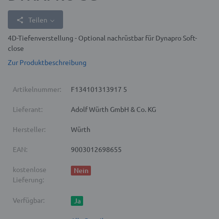
Teilen
4D-Tiefenverstellung - Optional nachrüstbar für Dynapro Soft-
close
Zur Produktbeschreibung
Artikelnummer:
F134101313917 5
Lieferant:
Adolf Würth GmbH & Co. KG
Hersteller:
Würth
EAN:
9003012698655
kostenlose
Nein
Lieferung:
Verfügbar:
Ja