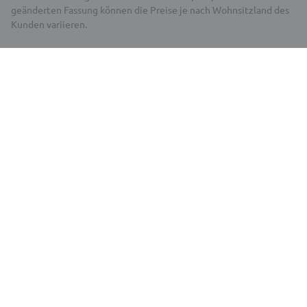
geänderten Fassung können die Preise je nach Wohnsitzland des
Kunden variieren.