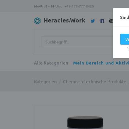
Mo-Fr: 8 - 16 Uhr:
+49-177-777 8420
Sin
Heracles.Work
W
P
Alle Kategorien
Mein Bereich und Aktiv
Kategorien
Chemisch-technische Produkte