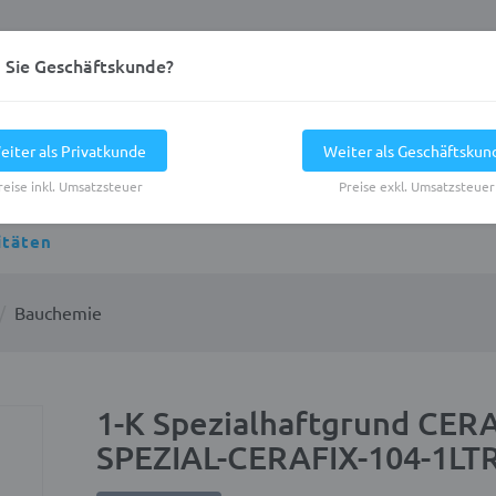
d Sie Geschäftskunde?
eiter als Privatkunde
Weiter als Geschäftskun
reise inkl. Umsatzsteuer
Preise exkl. Umsatzsteuer
itäten
Bauchemie
1-K Spezialhaftgrund CER
SPEZIAL-CERAFIX-104-1LT