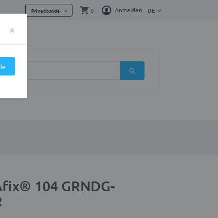
Anmelden
0
DE
Privatkunde
×
de
Afix® 104 GRNDG-
R