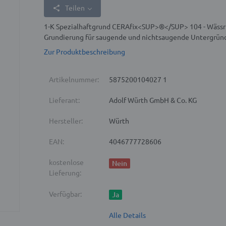
Teilen
1-K Spezialhaftgrund CERAfix<SUP>®</SUP> 104 - Wässrig
Grundierung für saugende und nichtsaugende Untergrün
Zur Produktbeschreibung
Artikelnummer:
5875200104027 1
Lieferant:
Adolf Würth GmbH & Co. KG
Hersteller:
Würth
EAN:
4046777728606
kostenlose
Nein
Lieferung:
Verfügbar:
Ja
Alle Details